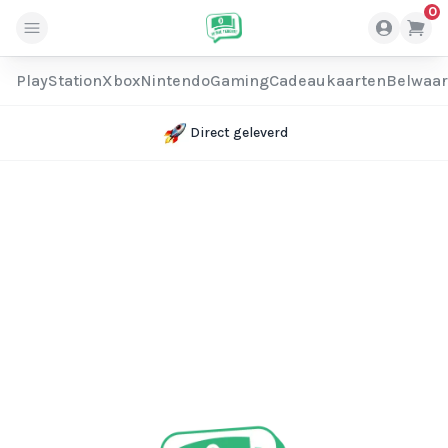
0
PlayStation
Xbox
Nintendo
Gaming
Cadeaukaarten
Belwaa
Direct geleverd