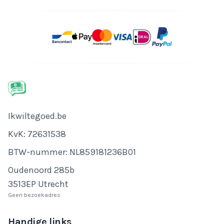
Bedrijfsnaam
Ikwiltegoed.be
KvK-nummer
KvK: 72631538
Btw-nummer
BTW-nummer: NL859181236B01
Adres
Oudenoord 285b
3513EP Utrecht
Geen bezoekadres
Handige links