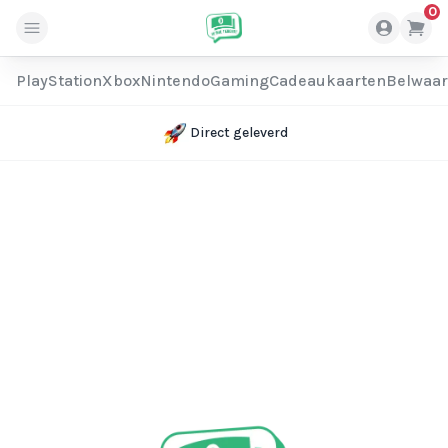
0
PlayStation
Xbox
Nintendo
Gaming
Cadeaukaarten
Belwaa
Direct geleverd