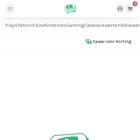
0
PlayStation
Xbox
Nintendo
Gaming
Cadeaukaarten
Belwaa
Direct geleverd