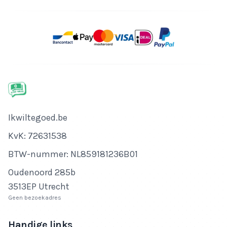
Bedrijfsnaam
Ikwiltegoed.be
KvK-nummer
KvK: 72631538
Btw-nummer
BTW-nummer: NL859181236B01
Adres
Oudenoord 285b
3513EP Utrecht
Geen bezoekadres
Handige links