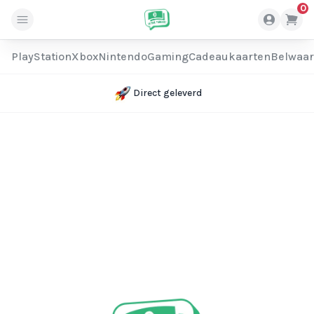
0
PlayStation
Xbox
Nintendo
Gaming
Cadeaukaarten
Belwaa
Direct geleverd