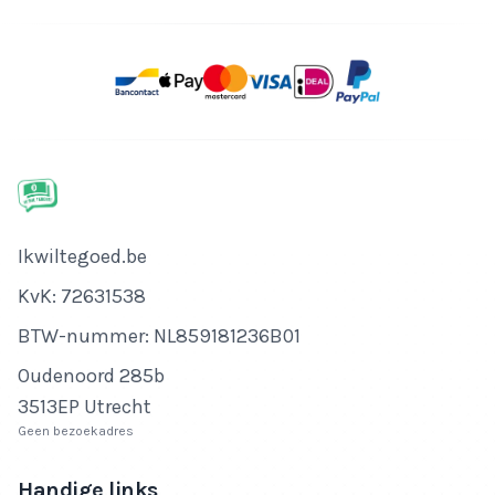
Bedrijfsnaam
Ikwiltegoed.be
KvK-nummer
KvK: 72631538
Btw-nummer
BTW-nummer: NL859181236B01
Adres
Oudenoord 285b
3513EP Utrecht
Geen bezoekadres
Handige links