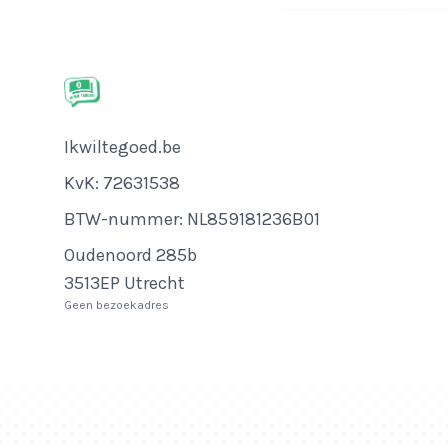
Bedrijfsnaam
Ikwiltegoed.be
KvK-nummer
KvK: 72631538
Btw-nummer
BTW-nummer: NL859181236B01
Adres
Oudenoord 285b
3513EP Utrecht
Geen bezoekadres