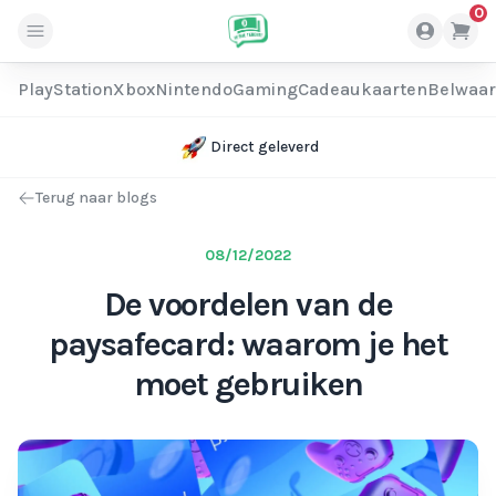
0
PlayStation
Xbox
Nintendo
Gaming
Cadeaukaarten
Belwaa
Direct geleverd
Terug naar blogs
08/12/2022
De voordelen van de
paysafecard: waarom je het
moet gebruiken