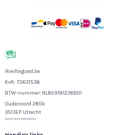
Bedrijfsnaam
Ikwiltegoed.be
KvK-nummer
KvK: 72631538
Btw-nummer
BTW-nummer: NL859181236B01
Adres
Oudenoord 285b
3513EP Utrecht
Geen bezoekadres
Handige links