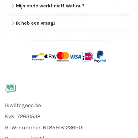
Mijn code werkt niet! Wat nu?
Ik heb een vraag!
Bedrijfsnaam
Ikwiltegoed.be
KvK-nummer
KvK: 72631538
Btw-nummer
BTW-nummer: NL859181236B01
Adres