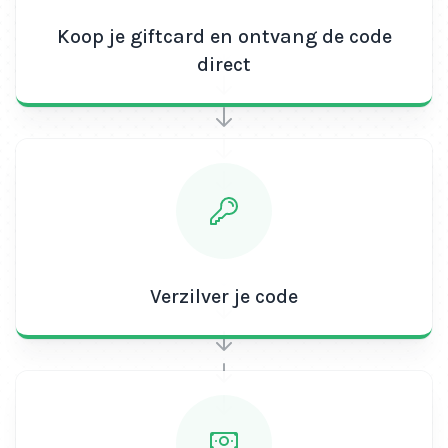
Scoor direct jouw eigen Xbox
Koop je giftcard en ontvang de code
direct
Game Pass Premium
Abonnement van 3 maanden!
Binnen één enkele minuut heb je jouw persoonlijke
code van je Xbox Game Pass Premium Abonnement
van 3 maanden op je scherm én in je mailbox. Veilig
en snel, dus. En bovendien heb je er geen creditcard
voor nodig maar betaal je gemakkelijk via iDEAL of
bankoverschrijving. Daarnaast heeft het Xbox Game
Pass Premium Abonnement geen vervaldatum en
betaal je geen servicekosten!
Verzilver je code
Heb je toch nog een vraag aan ons? Geen probleem.
Check de veelgestelde vragen in onze FAQ of neem
contact met ons op voor een persoonlijke reactie op
je vraag. Op zoek naar meer Xbox Game Passes?
Check dan zeker onze andere
Xbox Game Pass