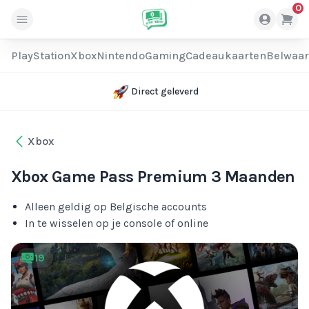
0
PlayStation
Xbox
Nintendo
Gaming
Cadeaukaarten
Belwaa
Direct geleverd
Xbox
Xbox Game Pass Premium 3 Maanden
Alleen geldig op Belgische accounts
In te wisselen op je console of online
19