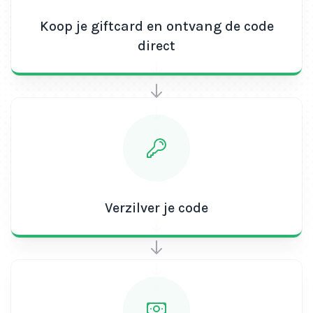
je van de vele voordelen van de Proximus belwaarde
Koop je giftcard en ontvang de code
25 euro. Jouw connectiviteit, onze prioriteit!
direct
Verzilver je code