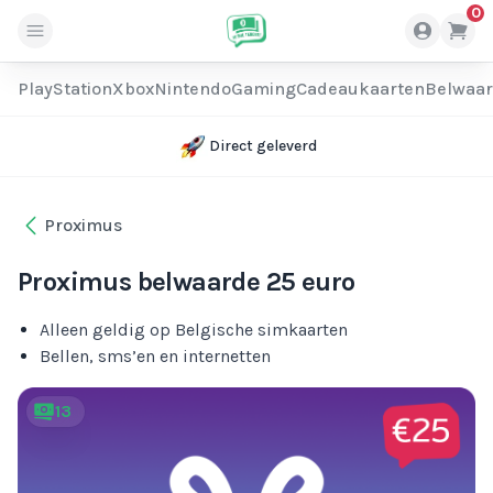
0
PlayStation
Xbox
Nintendo
Gaming
Cadeaukaarten
Belwaa
Direct geleverd
Proximus
Proximus belwaarde 25 euro
Alleen geldig op Belgische simkaarten
Bellen, sms’en en internetten
13