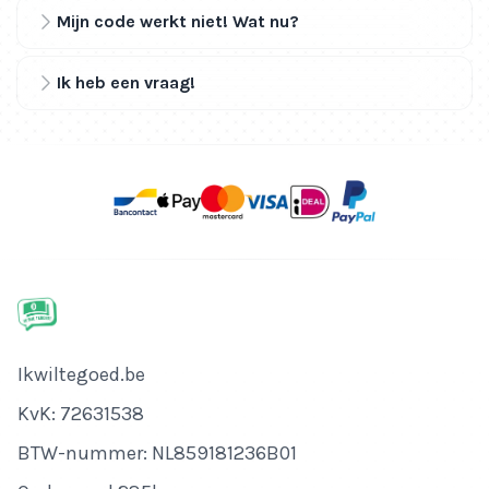
Mijn code werkt niet! Wat nu?
Ik heb een vraag!
Bedrijfsnaam
Ikwiltegoed.be
KvK-nummer
KvK: 72631538
Btw-nummer
BTW-nummer: NL859181236B01
Adres