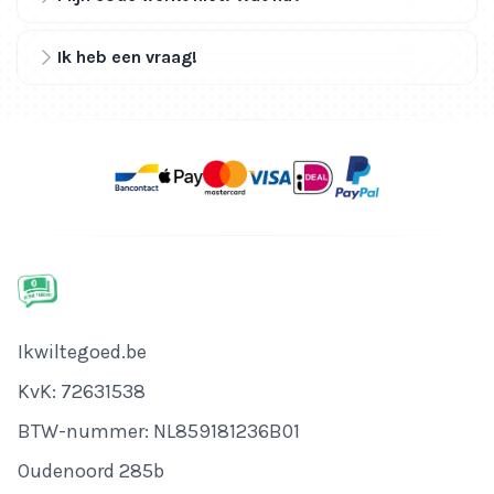
Ik heb een vraag!
Bedrijfsnaam
Ikwiltegoed.be
KvK-nummer
KvK: 72631538
Btw-nummer
BTW-nummer: NL859181236B01
Adres
Oudenoord 285b