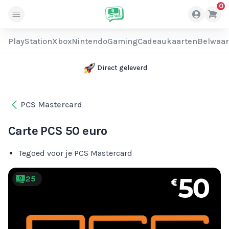
0
PlayStation
Xbox
Nintendo
Gaming
Cadeaukaarten
Belwaa
Direct geleverd
PCS Mastercard
Carte PCS 50 euro
Tegoed voor je PCS Mastercard
25