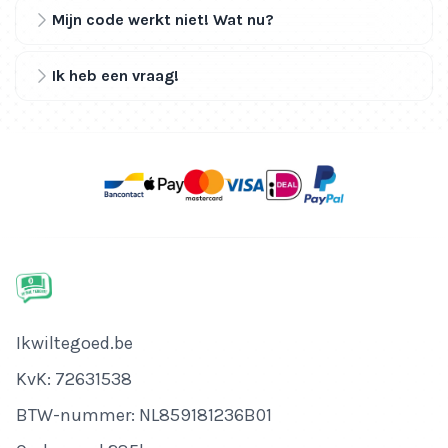
Mijn code werkt niet! Wat nu?
Ik heb een vraag!
Bedrijfsnaam
Ikwiltegoed.be
KvK-nummer
KvK: 72631538
Btw-nummer
BTW-nummer: NL859181236B01
Adres