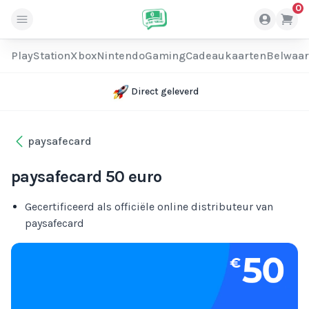
0
PlayStation
Xbox
Nintendo
Gaming
Cadeaukaarten
Belwaa
Direct geleverd
paysafecard
paysafecard 50 euro
Gecertificeerd als officiële online distributeur van
paysafecard