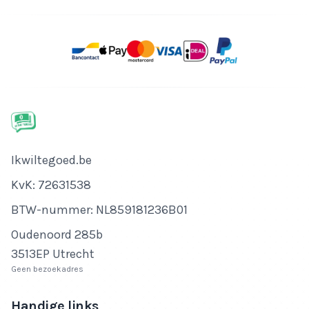
Bedrijfsnaam
Ikwiltegoed.be
KvK-nummer
KvK: 72631538
Btw-nummer
BTW-nummer: NL859181236B01
Adres
Oudenoord 285b
3513EP Utrecht
Geen bezoekadres
Handige links