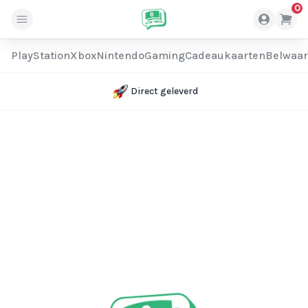
0
PlayStation
Xbox
Nintendo
Gaming
Cadeaukaarten
Belwaa
Direct geleverd