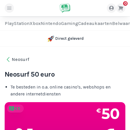
0
PlayStation
Xbox
Nintendo
Gaming
Cadeaukaarten
Belwaa
Direct geleverd
Neosurf
Neosurf 50 euro
Te besteden in o.a. online casino's, webshops en
andere internetdiensten
25