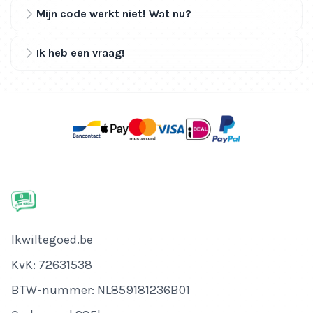
Mijn code werkt niet! Wat nu?
Ik heb een vraag!
Bedrijfsnaam
Ikwiltegoed.be
KvK-nummer
KvK: 72631538
Btw-nummer
BTW-nummer: NL859181236B01
Adres