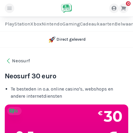
0
PlayStation
Xbox
Nintendo
Gaming
Cadeaukaarten
Belwaa
Direct geleverd
Neosurf
Neosurf 30 euro
Te besteden in o.a. online casino's, webshops en
andere internetdiensten
8