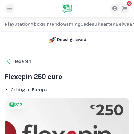
0
PlayStation
Xbox
Nintendo
Gaming
Cadeaukaarten
Belwaa
Direct geleverd
Flexepin
Flexepin 250 euro
Geldig in Europa
313