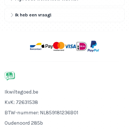
Ik heb een vraag!
Bedrijfsnaam
Ikwiltegoed.be
KvK-nummer
KvK: 72631538
Btw-nummer
BTW-nummer: NL859181236B01
Adres
Oudenoord 285b