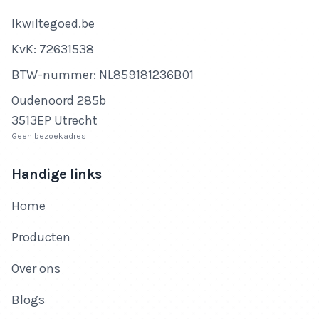
Bedrijfsnaam
Ikwiltegoed.be
KvK-nummer
KvK: 72631538
Btw-nummer
BTW-nummer: NL859181236B01
Adres
Oudenoord 285b
3513EP Utrecht
Geen bezoekadres
Handige links
Home
Producten
Over ons
Blogs