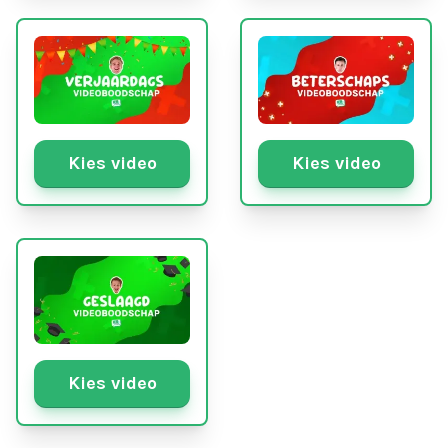
Kies video
Kies video
Kies video