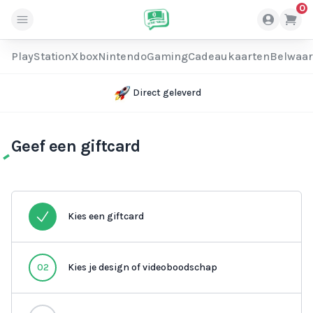
0
PlayStation
Xbox
Nintendo
Gaming
Cadeaukaarten
Belwaa
Direct geleverd
Geef een giftcard
Kies een giftcard
02
Kies je design of videoboodschap