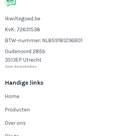
Bedrijfsnaam
Ikwiltegoed.be
KvK-nummer
KvK: 72631538
Btw-nummer
BTW-nummer: NL859181236B01
Adres
Oudenoord 285b
3513EP Utrecht
Geen bezoekadres
Handige links
Home
Producten
Over ons