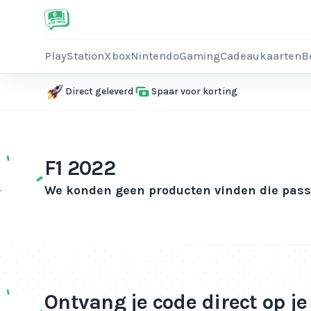
PlayStation
Xbox
Nintendo
Gaming
Cadeaukaarten
B
Direct geleverd
Spaar voor korting
F1 2022
We konden geen producten vinden die passe
Ontvang je code direct op j