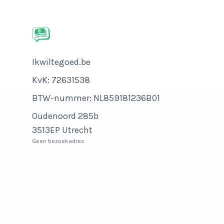
Bedrijfsnaam
Ikwiltegoed.be
KvK-nummer
KvK: 72631538
Btw-nummer
BTW-nummer: NL859181236B01
Adres
Oudenoord 285b
3513EP Utrecht
Geen bezoekadres