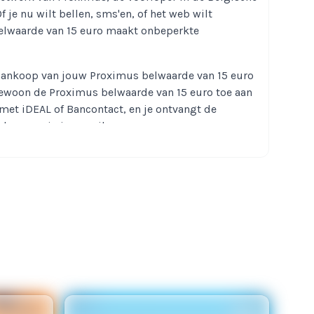
je nu wilt bellen, sms'en, of het web wilt
elwaarde van 15 euro maakt onbeperkte
aankoop van jouw Proximus belwaarde van 15 euro
gewoon de Proximus belwaarde van 15 euro toe aan
 met iDEAL of Bancontact, en je ontvangt de
cherm en in je e-mail.
.be een uniek spaarsysteem. Bij elke aankoop van
n 15 euro, ontvang je waardevolle kortingspunten
korting op je volgende aankoop.
imus Belwaarde Aanbod op
arde 15 euro niet genoeg voor jouw
een zorgen! Op Ikwiltegoed.be vind je een ruim
waarden
, van €25 tot €50, waardoor je altijd de
r jouw behoeften. Wil je meer MB's voor je