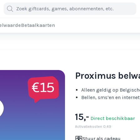
elwaarde
Betaalkaarten
Proximus belwa
Alleen geldig op Belgisc
Bellen, sms’en en interne
15,-
Direct beschikbaar
Activatiekosten 0,49
Stuur als cadeau