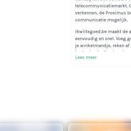
telecommunicatiemarkt. Of 
verkennen, de Proximus b
communicatie mogelijk.
Ikwiltegoed.be maakt de 
eenvoudig en snel. Voeg 
je winkelmandje, reken af
herlaadcode direct op je s
Lees meer
Daarbij biedt Ikwiltegoed
een Proximus belwaarde va
die je kunt inzetten voor 
Ontdek het Prox
Ikwiltegoed.be
Vind je de Proximus belwa
communicatiebehoeften? G
aanbod aan
Proximus bel
juiste belwaarde vindt voo