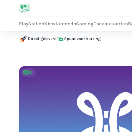
PlayStation
Xbox
Nintendo
Gaming
Cadeaukaarten
B
Direct geleverd
Spaar voor korting
8