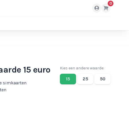
0
arde 15 euro
Kies een andere waarde:
15
25
50
he simkaarten
tten