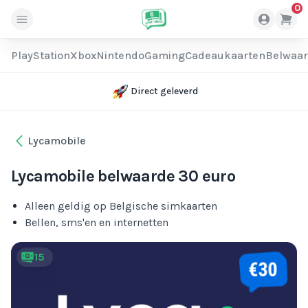
0
PlayStation
Xbox
Nintendo
Gaming
Cadeaukaarten
Belwaa
Direct geleverd
Lycamobile
Lycamobile belwaarde 30 euro
Alleen geldig op Belgische simkaarten
Bellen, sms'en en internetten
15