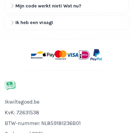
Mijn code werkt niet! Wat nu?
Ik heb een vraag!
Bedrijfsnaam
Ikwiltegoed.be
KvK-nummer
KvK: 72631538
Btw-nummer
BTW-nummer: NL859181236B01
Adres