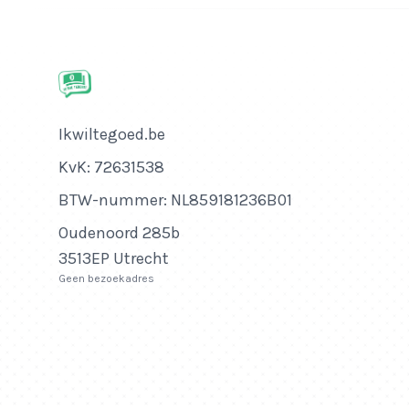
Bedrijfsnaam
Ikwiltegoed.be
KvK-nummer
KvK: 72631538
Btw-nummer
BTW-nummer: NL859181236B01
Adres
Oudenoord 285b
3513EP Utrecht
Geen bezoekadres