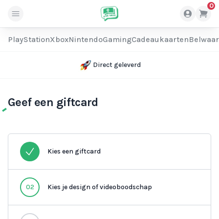
0
PlayStation
Xbox
Nintendo
Gaming
Cadeaukaarten
Belwaa
Direct geleverd
Geef een giftcard
Kies een giftcard
02
Kies je design of videoboodschap