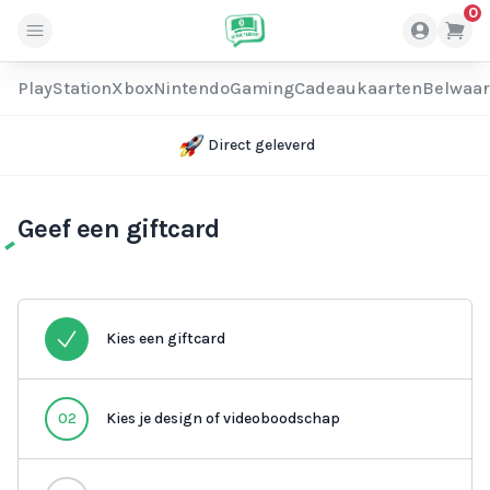
0
PlayStation
Xbox
Nintendo
Gaming
Cadeaukaarten
Belwaa
Direct geleverd
Geef een giftcard
Kies een giftcard
02
Kies je design of videoboodschap