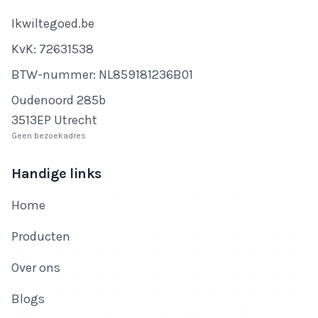
Bedrijfsnaam
Ikwiltegoed.be
KvK-nummer
KvK: 72631538
Btw-nummer
BTW-nummer: NL859181236B01
Adres
Oudenoord 285b
3513EP Utrecht
Geen bezoekadres
Handige links
Home
Producten
Over ons
Blogs