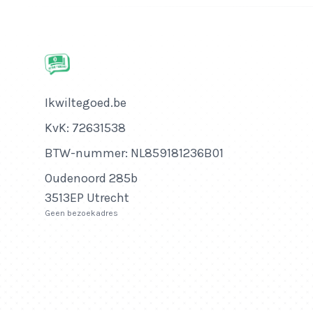
Bedrijfsnaam
Ikwiltegoed.be
KvK-nummer
KvK: 72631538
Btw-nummer
BTW-nummer: NL859181236B01
Adres
Oudenoord 285b
3513EP Utrecht
Geen bezoekadres