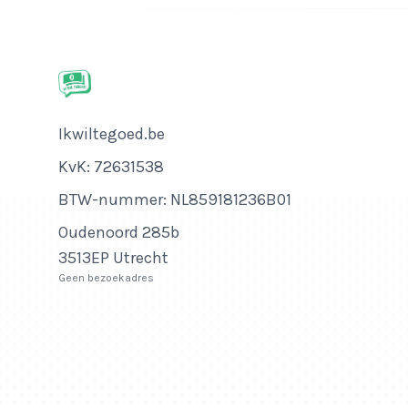
Bedrijfsnaam
Ikwiltegoed.be
KvK-nummer
KvK: 72631538
Btw-nummer
BTW-nummer: NL859181236B01
Adres
Oudenoord 285b
3513EP Utrecht
Geen bezoekadres