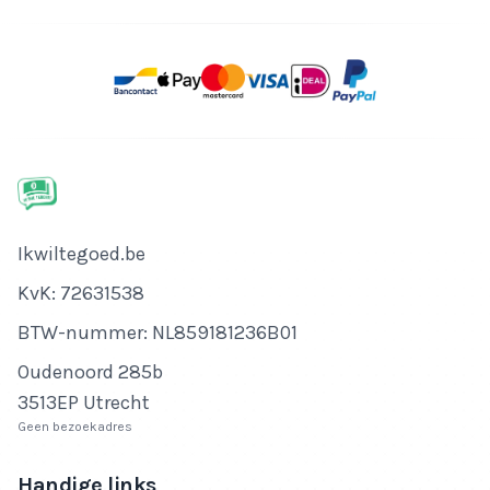
Bedrijfsnaam
Ikwiltegoed.be
KvK-nummer
KvK: 72631538
Btw-nummer
BTW-nummer: NL859181236B01
Adres
Oudenoord 285b
3513EP Utrecht
Geen bezoekadres
Handige links