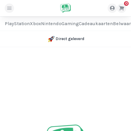
0
PlayStation
Xbox
Nintendo
Gaming
Cadeaukaarten
Belwaa
Direct geleverd