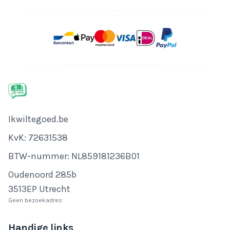
Bedrijfsnaam
Ikwiltegoed.be
KvK-nummer
KvK: 72631538
Btw-nummer
BTW-nummer: NL859181236B01
Adres
Oudenoord 285b
3513EP Utrecht
Geen bezoekadres
Handige links