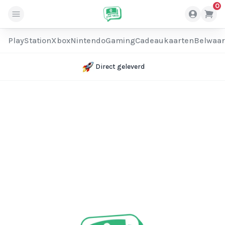
0
PlayStation
Xbox
Nintendo
Gaming
Cadeaukaarten
Belwaa
Direct geleverd